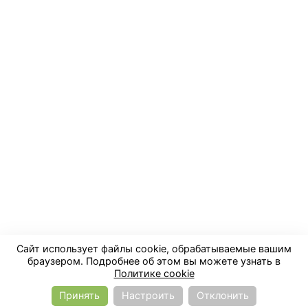
Информация
Помощь
Контакты
+7 (4012) 904-123
zakaz@prohim39.ru
г. Калининград, ул. Туруханская, 3А
© 2014-2026 ООО «ПРОХИМ»
Сайт использует файлы cookie, обрабатываемые вашим
Политика конфиденциальности
Правила cookie
браузером. Подробнее об этом вы можете узнать в
Политике cookie
Принять
Настроить
Отклонить