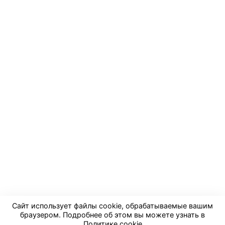
Компания
Информация
Помощь
Контакты
+7 (4012) 904-123
zakaz@prohim39.ru
г. Калининград, ул. Туруханская, 3А
© 2014-2026 ООО «ПРОХИМ»
Сайт использует файлы cookie, обрабатываемые вашим
Политика конфиденциальности
Правила cookie
браузером. Подробнее об этом вы можете узнать в
Политике cookie